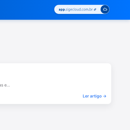
ras e…
Ler artigo →