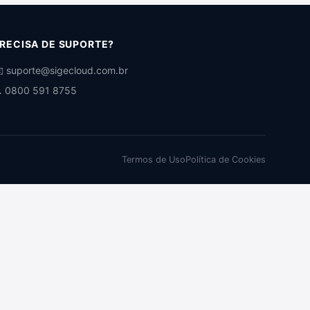
RECISA DE SUPORTE?
️ suporte@sigecloud.com.br
 0800 591 8755
Termos de Uso
Política de Cookies