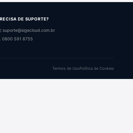
RECISA DE SUPORTE?
️ suporte@sigecloud.com.br
 0800 591 8755
Termos de Uso
Política de Cookies