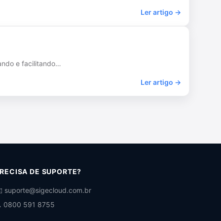
Ler artigo →
ando e facilitando…
Ler artigo →
RECISA DE SUPORTE?
️ suporte@sigecloud.com.br
 0800 591 8755