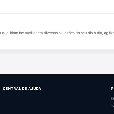
al iriam lhe auxiliar em diversas situações do seu dia a dia, agiliz
CENTRAL DE AJUDA
P
✉
