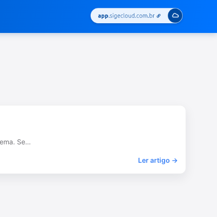
stema. Se…
Ler artigo →