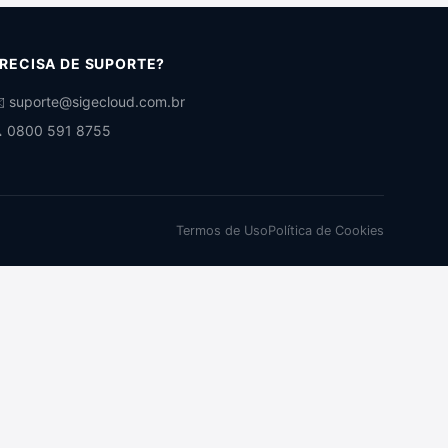
RECISA DE SUPORTE?
️ suporte@sigecloud.com.br
 0800 591 8755
Termos de Uso
Política de Cookies