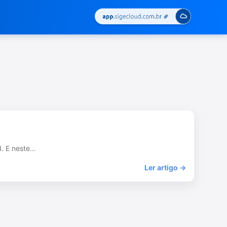
d. E neste…
Ler artigo →