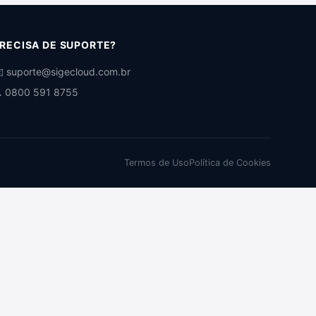
RECISA DE SUPORTE?
️ suporte@sigecloud.com.br
 0800 591 8755
Termos de Uso
Política de Cookies