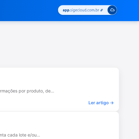
nformações por produto, de…
Ler artigo →
enta cada lote e/ou…