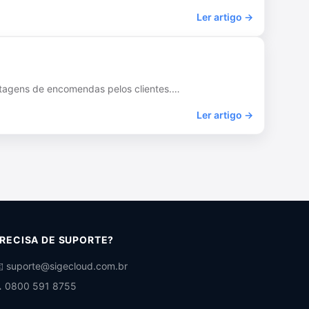
Ler artigo →
ostagens de encomendas pelos clientes.…
Ler artigo →
RECISA DE SUPORTE?
️ suporte@sigecloud.com.br
 0800 591 8755