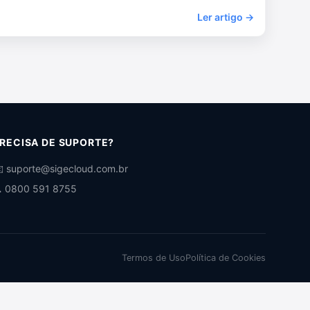
Ler artigo →
RECISA DE SUPORTE?
️ suporte@sigecloud.com.br
 0800 591 8755
Termos de Uso
Política de Cookies