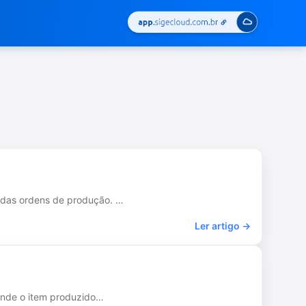
o das ordens de produção. …
Ler artigo →
 onde o item produzido…