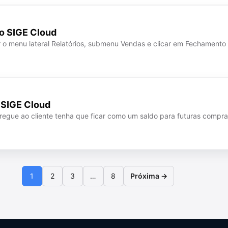
o SIGE Cloud
 o menu lateral Relatórios, submenu Vendas e clicar em Fechamento
o SIGE Cloud
tregue ao cliente tenha que ficar como um saldo para futuras compr
1
2
3
…
8
Próxima →
Página
Página
Página
Página