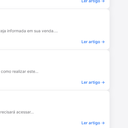
Ler artigo →
steja informada em sua venda.…
Ler artigo →
 como realizar este…
Ler artigo →
 precisará acessar…
Ler artigo →