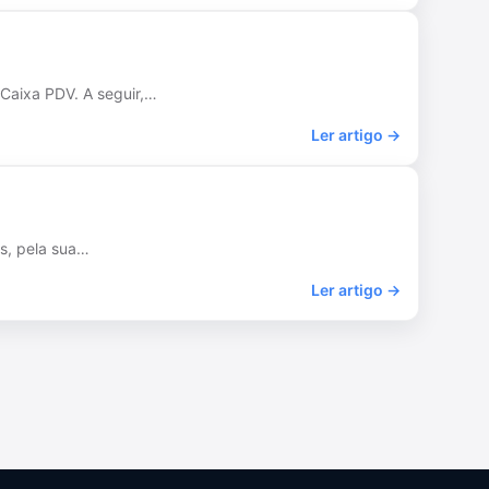
 Caixa PDV. A seguir,…
Ler artigo →
as, pela sua…
Ler artigo →