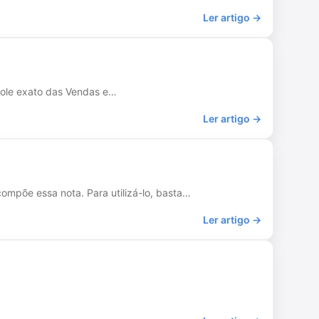
Ler artigo →
trole exato das Vendas e…
Ler artigo →
compõe essa nota. Para utilizá-lo, basta…
Ler artigo →