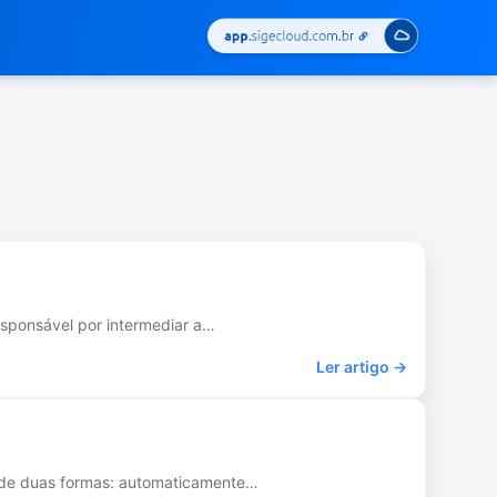
esponsável por intermediar a…
Ler artigo →
l de duas formas: automaticamente…