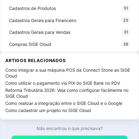
Cadastros de Produtos
51
Cadastros Gerais para Financeiro
23
Cadastros Gerais para Vendas
31
Compras SIGE Cloud
38
Configurações SIGE Cloud
73
ARTIGOS RELACIONADOS
Configurações de NF-e / NFS-e
9
Como integrar a sua máquina POS da Connect Stone ao SIGE
Cloud
Configurações do ERP
24
Como utilizar o pagamento via PIX do SIGE Bank no PDV
Reforma Tributária 2026: Veja como configurar facilmente no
Licenças
13
SIGE Cloud
Como realizar a integração entre o SIGE Cloud e o Google
Outras Configurações
26
Como cadastrar um projeto no SIGE Cloud
Usuários
23
Contratações adicionais
2
Não encontrou o que precisava?