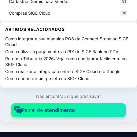
Cadastros Gerais para Vendas
31
Compras SIGE Cloud
38
Configurações SIGE Cloud
73
ARTIGOS RELACIONADOS
Configurações de NF-e / NFS-e
9
Como integrar a sua máquina POS da Connect Stone ao SIGE
Cloud
Configurações do ERP
24
Como utilizar o pagamento via PIX do SIGE Bank no PDV
Reforma Tributária 2026: Veja como configurar facilmente no
Licenças
13
SIGE Cloud
Como realizar a integração entre o SIGE Cloud e o Google
Outras Configurações
26
Como cadastrar um projeto no SIGE Cloud
Usuários
23
Contratações adicionais
2
Não encontrou o que precisava?
Contrato SIGE Cloud
6
Painel de
atendimento
CRM SIGE Cloud
26
Estoque SIGE Cloud
45