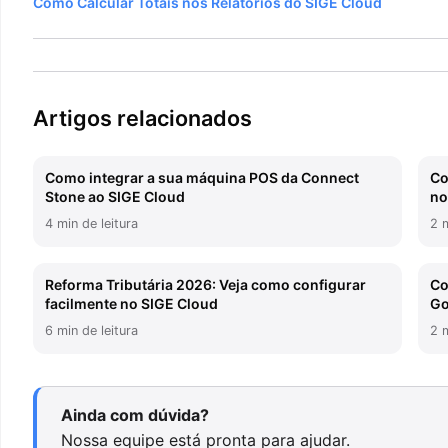
de
Como Calcular Totais nos Relatórios do SIGE Cloud
Post
Artigos relacionados
Como integrar a sua máquina POS da Connect
Co
Stone ao SIGE Cloud
no
4 min de leitura
2 m
Reforma Tributária 2026: Veja como configurar
Co
facilmente no SIGE Cloud
Go
6 min de leitura
2 m
Ainda com dúvida?
Nossa equipe está pronta para ajudar.