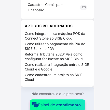
Cadastros Gerais para
23
Financeiro
Cadastros Gerais para Vendas
31
ARTIGOS RELACIONADOS
Compras SIGE Cloud
38
Como integrar a sua máquina POS da
Connect Stone ao SIGE Cloud
Configurações SIGE Cloud
73
Como utilizar o pagamento via PIX do
Configurações de NF-e / NFS-e
9
SIGE Bank no PDV
Reforma Tributária 2026: Veja como
Configurações do ERP
24
configurar facilmente no SIGE Cloud
Como realizar a integração entre o SIGE
Licenças
13
Cloud e o Google
Como cadastrar um projeto no SIGE
Outras Configurações
26
Cloud
Usuários
23
Não encontrou o que precisava?
Contratações adicionais
2
Painel de
atendimento
Contrato SIGE Cloud
6