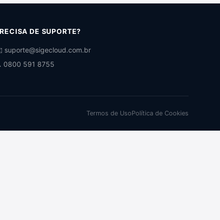
RECISA DE SUPORTE?
️ suporte@sigecloud.com.br
 0800 591 8755
Termos de Uso
Política de Cookies