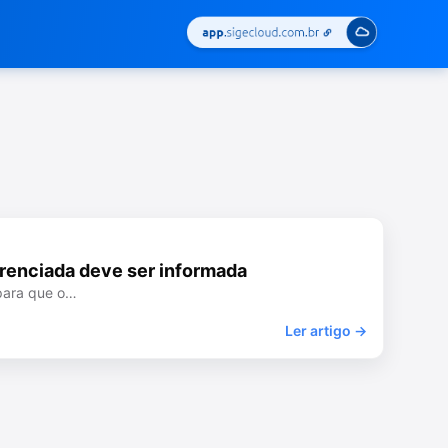
renciada deve ser informada
 para que o…
Ler artigo →