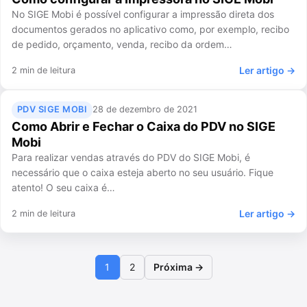
No SIGE Mobi é possível configurar a impressão direta dos
documentos gerados no aplicativo como, por exemplo, recibo
de pedido, orçamento, venda, recibo da ordem…
Ler artigo →
2 min de leitura
PDV SIGE MOBI
28 de dezembro de 2021
Como Abrir e Fechar o Caixa do PDV no SIGE
Mobi
Para realizar vendas através do PDV do SIGE Mobi, é
necessário que o caixa esteja aberto no seu usuário. Fique
atento! O seu caixa é…
Ler artigo →
2 min de leitura
Paginação
1
2
Próxima →
Página
Página
de