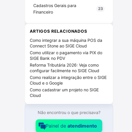
Cadastros Gerais para
23
Financeiro
Cadastros Gerais para Vendas
31
ARTIGOS RELACIONADOS
Compras SIGE Cloud
38
Como integrar a sua máquina POS da
Connect Stone ao SIGE Cloud
Configurações SIGE Cloud
73
Como utilizar o pagamento via PIX do
Configurações de NF-e / NFS-e
9
SIGE Bank no PDV
Reforma Tributária 2026: Veja como
Configurações do ERP
24
configurar facilmente no SIGE Cloud
Como realizar a integração entre o SIGE
Licenças
13
Cloud e o Google
Como cadastrar um projeto no SIGE
Outras Configurações
26
Cloud
Usuários
23
Não encontrou o que precisava?
Contratações adicionais
2
Painel de
atendimento
Contrato SIGE Cloud
6