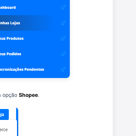
a opção
Shopee
.