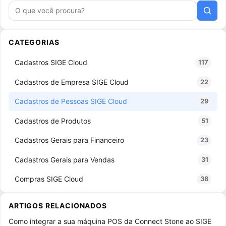
Buscar artigos
CATEGORIAS
Cadastros SIGE Cloud
117
Cadastros de Empresa SIGE Cloud
22
Cadastros de Pessoas SIGE Cloud
29
Cadastros de Produtos
51
Cadastros Gerais para Financeiro
23
Cadastros Gerais para Vendas
31
Compras SIGE Cloud
38
Configurações SIGE Cloud
73
ARTIGOS RELACIONADOS
Configurações de NF-e / NFS-e
9
Como integrar a sua máquina POS da Connect Stone ao SIGE