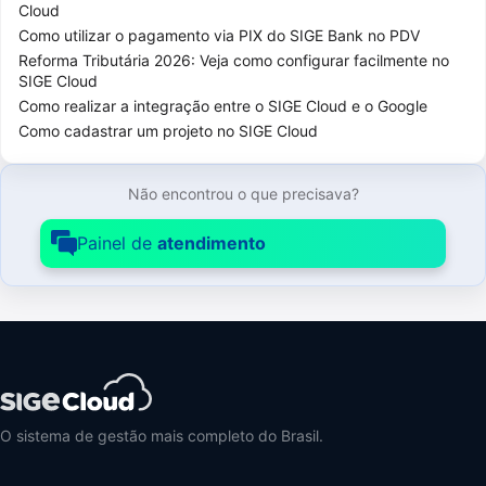
Cloud
Configurações do ERP
24
Como utilizar o pagamento via PIX do SIGE Bank no PDV
Reforma Tributária 2026: Veja como configurar facilmente no
Licenças
13
SIGE Cloud
Como realizar a integração entre o SIGE Cloud e o Google
Outras Configurações
26
Como cadastrar um projeto no SIGE Cloud
Usuários
23
Contratações adicionais
2
Não encontrou o que precisava?
Contrato SIGE Cloud
6
Painel de
atendimento
CRM SIGE Cloud
26
Estoque SIGE Cloud
45
Cadastro de Produtos
5
Cadastros Gerais para Produtos
11
O sistema de gestão mais completo do Brasil.
Movimentações de Estoque
17
Outros Dados de Estoque
16