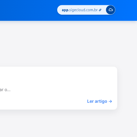
tar o…
Ler artigo →