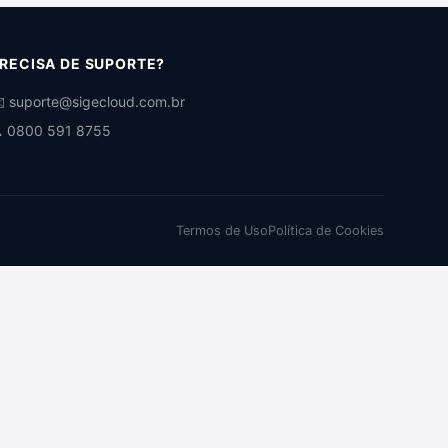
RECISA DE SUPORTE?
️ suporte@sigecloud.com.br
 0800 591 8755
Termos de Uso
Política de Cookies