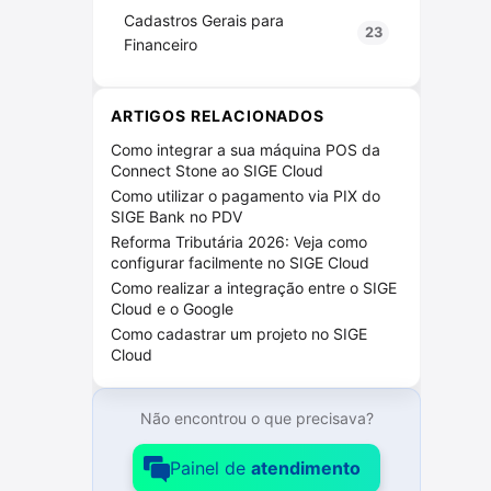
Cadastros Gerais para
23
Financeiro
Cadastros Gerais para Vendas
31
ARTIGOS RELACIONADOS
Compras SIGE Cloud
38
Como integrar a sua máquina POS da
Connect Stone ao SIGE Cloud
Configurações SIGE Cloud
73
Como utilizar o pagamento via PIX do
Configurações de NF-e / NFS-e
9
SIGE Bank no PDV
Reforma Tributária 2026: Veja como
Configurações do ERP
24
configurar facilmente no SIGE Cloud
Como realizar a integração entre o SIGE
Licenças
13
Cloud e o Google
Como cadastrar um projeto no SIGE
Outras Configurações
26
Cloud
Usuários
23
Não encontrou o que precisava?
Contratações adicionais
2
Painel de
atendimento
Contrato SIGE Cloud
6