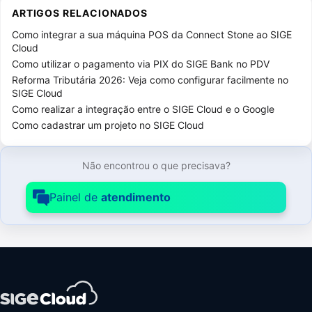
Configurações SIGE Cloud
73
ARTIGOS RELACIONADOS
Configurações de NF-e / NFS-e
9
Como integrar a sua máquina POS da Connect Stone ao SIGE
Cloud
Configurações do ERP
24
Como utilizar o pagamento via PIX do SIGE Bank no PDV
Reforma Tributária 2026: Veja como configurar facilmente no
Licenças
13
SIGE Cloud
Como realizar a integração entre o SIGE Cloud e o Google
Outras Configurações
26
Como cadastrar um projeto no SIGE Cloud
Usuários
23
Contratações adicionais
2
Não encontrou o que precisava?
Contrato SIGE Cloud
6
Painel de
atendimento
CRM SIGE Cloud
26
Estoque SIGE Cloud
45
Cadastro de Produtos
5
Cadastros Gerais para Produtos
11