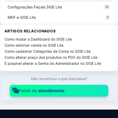
Configurações Fiscais SIGE Lite
12
MDF-e SIGE Lite
2
NF-e, NFC-e e CF-e SAT SIGE Lite
25
ARTIGOS RELACIONADOS
Foods SIGE Lite
13
Como mudar a Dashboard do SIGE Lite
Como estornar venda no SIGE Lite
Relatórios do SIGE Lite
5
Como cadastrar Categorias de Conta no SIGE Lite
Como alterar preço dos produtos no PDV do SIGE Lite
Serviços SIGE Lite
3
É possível alterar a Senha do Administrador no SIGE Lite
Vendas SIGE Lite
26
PDV SIGE Lite
10
Não encontrou o que precisava?
Pedidos e Orçamentos SIGE Lite
4
Painel de
atendimento