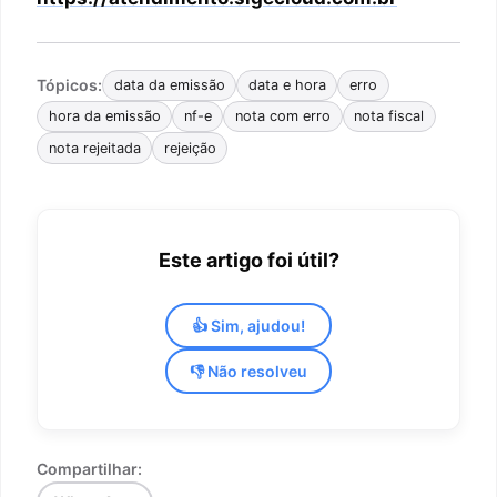
Tópicos:
data da emissão
data e hora
erro
hora da emissão
nf-e
nota com erro
nota fiscal
nota rejeitada
rejeição
Este artigo foi útil?
👍 Sim, ajudou!
👎 Não resolveu
Compartilhar: