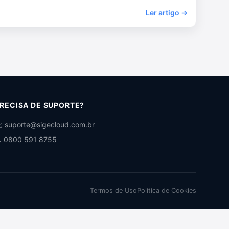
Ler artigo →
RECISA DE SUPORTE?
️ suporte@sigecloud.com.br
 0800 591 8755
Termos de Uso
Política de Cookies