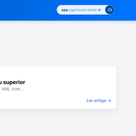
u superior
 um XML com…
Ler artigo →