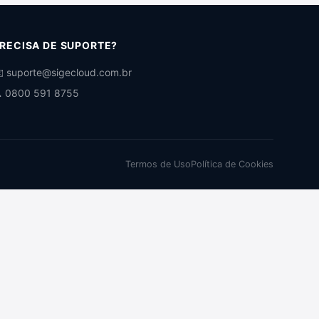
RECISA DE SUPORTE?
️ suporte@sigecloud.com.br
 0800 591 8755
Termos de Uso
Política de Cookies