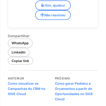
👍 Sim, ajudou!
👎 Não resolveu
Compartilhar:
WhatsApp
LinkedIn
Copiar link
Navegação
ANTERIOR
PRÓXIMO
de
Como visualizar as
Como gerar Pedidos e
Campanhas do CRM no
Orçamentos a partir de
Post
SIGE Cloud
Oportunidades no SIGE
Cloud