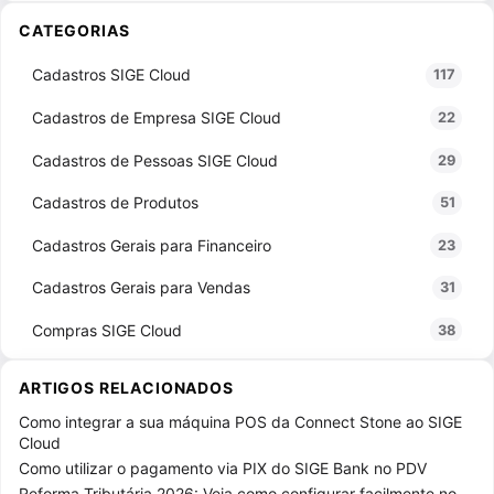
CATEGORIAS
Cadastros SIGE Cloud
117
Cadastros de Empresa SIGE Cloud
22
Cadastros de Pessoas SIGE Cloud
29
Cadastros de Produtos
51
Cadastros Gerais para Financeiro
23
Cadastros Gerais para Vendas
31
Compras SIGE Cloud
38
Configurações SIGE Cloud
73
ARTIGOS RELACIONADOS
Configurações de NF-e / NFS-e
9
Como integrar a sua máquina POS da Connect Stone ao SIGE
Cloud
Configurações do ERP
24
Como utilizar o pagamento via PIX do SIGE Bank no PDV
Reforma Tributária 2026: Veja como configurar facilmente no